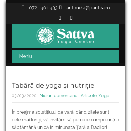
0721 901 933
antonela@pantea.ro
Meniu
Tabără de yoga și nutriție
03/03/2020
|
Niciun comentariu
|
Articole
,
Yoga
În preajma solstițiului de vară, când zilele sunt
cele mai lungi, vă invităm să petrecem împreună o
săptămână unică în minunata Țară a Dacilor!