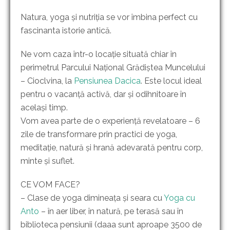
Natura, yoga și nutriția se vor îmbina perfect cu
fascinanta istorie antică.
Ne vom caza într-o locație situată chiar în
perimetrul Parcului Național Grădiștea Muncelului
– Cioclvina, la
Pensiunea Dacica
. Este locul ideal
pentru o vacanță activă, dar și odihnitoare în
același timp.
Vom avea parte de o experiență revelatoare – 6
zile de transformare prin practici de yoga,
meditație, natură și hrană adevarată pentru corp,
minte și suflet.
CE VOM FACE?
– Clase de yoga dimineața și seara cu
Yoga cu
Anto
– în aer liber, în natură, pe terasă sau în
biblioteca pensiunii (daaa sunt aproape 3500 de