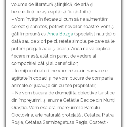
volume de literatură științifică, de artă și
beletristică ce așteaptă să fie răsfoite);
– Vom învăța în fiecare zi cum să ne alimentăm
corect și sănătos, potrivit nevoilor noastre. Vom și
găti împreună cu
Anca Bozga
(specialist nutriție) o
dată sau de 2 ori pe zi, rețete simple, pe care să le
putem pregăti apoi și acasă. Anca ne va explica
fiecare masă, atât din punct de vedere al
compoziției, cât și al beneficiilor;
– În mijlocul naturii, ne vom relaxa în hamacele
agățate în copaci și ne vom bucura de compania
animalelor jucăușe din curtea proprietății;
– Ne vom bucura de drumeții la obiective turistice
din împrejurimi, și anume Cetățile Dacice din Munții
Orăștiei. Vom explora împrejurimile Parcului
Cioclovina, arie naturală protejată , Cetatea Piatra
Roșie, Cetatea Sarmizegetusa Regia, Costești-