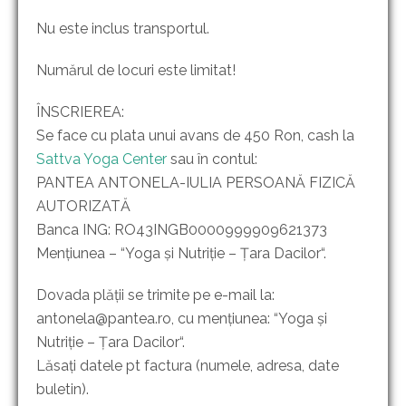
Nu este inclus transportul.
Numărul de locuri este limitat!
ÎNSCRIEREA:
Se face cu plata unui avans de 450 Ron, cash la
Sattva Yoga Center
sau în contul:
PANTEA ANTONELA-IULIA PERSOANĂ FIZICĂ
AUTORIZATĂ
Banca ING: RO43INGB0000999909621373
Mențiunea – “Yoga și Nutriție – Țara Dacilor“.
Dovada plății se trimite pe e-mail la:
antonela@pantea.ro, cu mențiunea: “Yoga și
Nutriție – Țara Dacilor“.
Lăsați datele pt factura (numele, adresa, date
buletin).