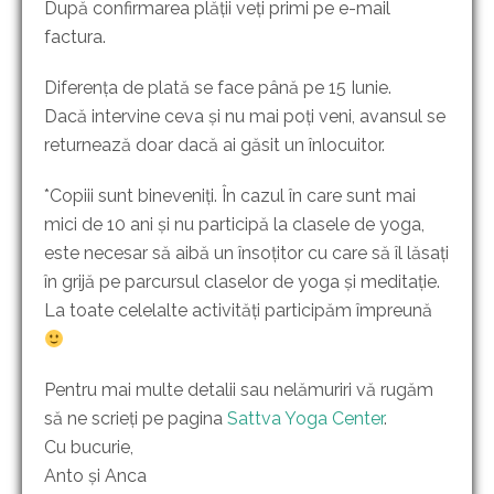
După confirmarea plății veți primi pe e-mail
factura.
Diferența de plată se face până pe 15 Iunie.
Dacă intervine ceva și nu mai poți veni, avansul se
returnează doar dacă ai găsit un înlocuitor.
*Copiii sunt bineveniți. În cazul în care sunt mai
mici de 10 ani și nu participă la clasele de yoga,
este necesar să aibă un însoțitor cu care să îl lăsați
în grijă pe parcursul claselor de yoga și meditație.
La toate celelalte activități participăm împreună
Pentru mai multe detalii sau nelămuriri vă rugăm
să ne scrieți pe pagina
Sattva Yoga Center
.
Cu bucurie,
Anto și Anca