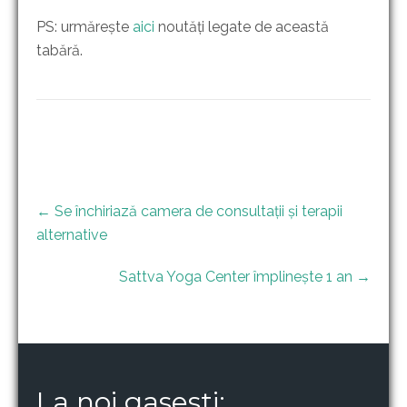
PS: urmărește
aici
noutăți legate de această
tabără.
Post
←
Se închiriază camera de consultații și terapii
navigation
alternative
Sattva Yoga Center împlinește 1 an
→
La noi gasesti: