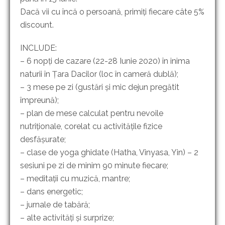
Dacă vii cu încă o persoană, primiți fiecare câte 5%
discount.
INCLUDE:
– 6 nopți de cazare (22-28 Iunie 2020) în inima
naturii în Țara Dacilor (loc în cameră dublă);
– 3 mese pe zi (gustări și mic dejun pregătit
împreună);
– plan de mese calculat pentru nevoile
nutriționale, corelat cu activitățile fizice
desfășurate;
– clase de yoga ghidate (Hatha, Vinyasa, Yin) – 2
sesiuni pe zi de minim 90 minute fiecare;
– meditații cu muzică, mantre;
– dans energetic;
– jurnale de tabără;
– alte activități și surprize;