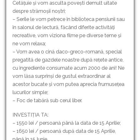
Cetățuie și vom asculta povești demult uitate
despre strămoșii noștri;
– Serile le vom petrece în biblioteca pensiunii sau
în salonul de lectură, făcând diferite activități
recreative, vom viziona filme pe diverse teme și
ne vom relaxa;
– Vom avea o cină daco-greco-romană, special
pregatită de gazdele noastre după rețete antice,
cu ingrediente consumate acum 2000 de ani! Ne
vom lăsa surprinși de gustul extraordinar al
acestor bucate și vom putea aprecia frumusețea
lucurilor simple;
– Foc de tabără sub cerul liber.
INVESTIȚIA TA:
– 1550 lei / persoană până la data de 15 Aprilie;
– 1650 lei / persoană după data de 15 Aprilie,
până în 15 Iunie.