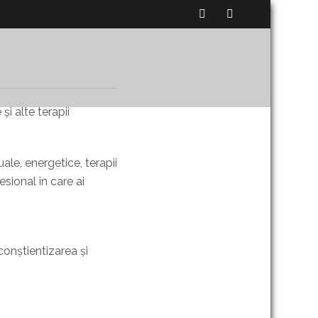
și alte terapii
uale, energetice, terapii
sional în care ai
conștientizarea și