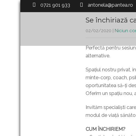
0721 901 933
antonela@pantea.ro
Se închiriază c
02/02/2020
|
Niciun co
Perfectă pentru sesiuni 
alternative.
Spațiul nostru privat, i
minte-corp, coach, psih
oportunitatea să-ți des
Oferim un spațiu nou, a
Invităm specialiști ca
modul de viață sănătos 
CUM ÎNCHIRIEM?