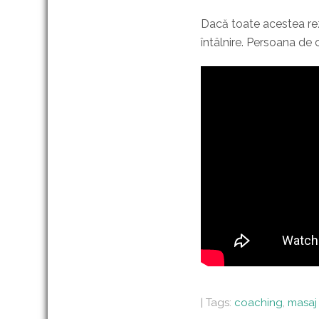
Dacă toate acestea rezo
întâlnire. Persoana de
| Tags:
coaching
,
masaj