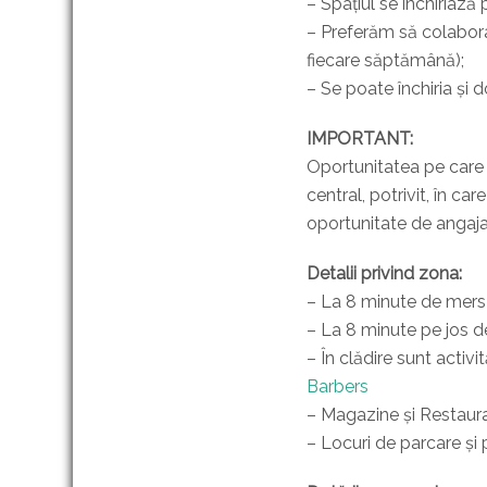
– Spațiul se închiriază
– Preferăm să colabora
fiecare săptămână);
– Se poate închiria și d
IMPORTANT:
Oportunitatea pe care 
central, potrivit, în ca
oportunitate de angaja
Detalii privind zona:
– La 8 minute de mers
– La 8 minute pe jos d
– În clădire sunt activ
Barbers
– Magazine și Restaura
– Locuri de parcare și p