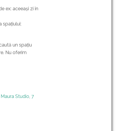
 ex: aceeași zi în
 spațiului;
 caută un spațiu
ere. Nu oferim
,
Maura Studio
,
7