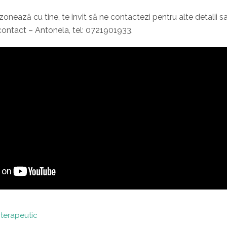
nează cu tine, te invit să ne contactezi pentru alte detalii s
 contact – Antonela, tel: 0721901933.
 terapeutic