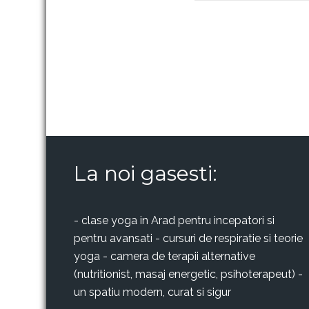
Post
navigation
La noi gasesti:
- clase yoga in Arad pentru incepatori si
pentru avansati - cursuri de respiratie si teorie
yoga - camera de terapii alternative
(nutritionist, masaj energetic, psihoterapeut) -
un spatiu modern, curat si sigur