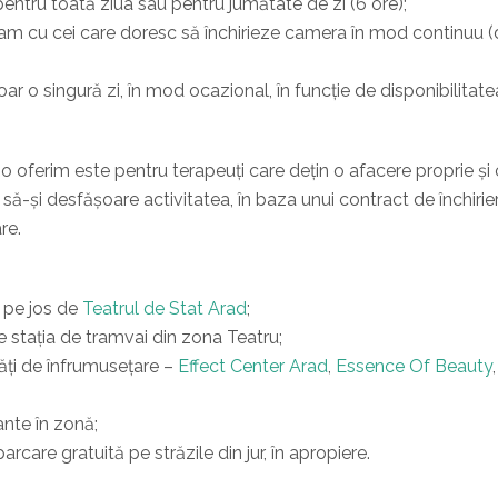
 pentru toată ziua sau pentru jumătate de zi (6 ore);
m cu cei care doresc să închirieze camera în mod continuu (de
oar o singură zi, în mod ocazional, în funcție de disponibilitatea
o oferim este pentru terapeuți care dețin o afacere proprie și
re să-și desfășoare activitatea, în baza unui contract de închiri
re.
 pe jos de
Teatrul de Stat Arad
;
e stația de tramvai din zona Teatru;
ități de înfrumusețare –
Effect Center Arad
,
Essence Of Beauty
nte în zonă;
arcare gratuită pe străzile din jur, în apropiere.