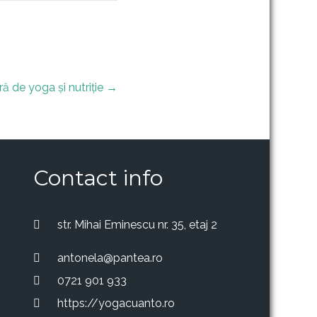
ă de yoga și nutriție
→
Contact info
str. Mihai Eminescu nr. 35, etaj 2
antonela@pantea.ro
0721 901 933
https://yogacuanto.ro