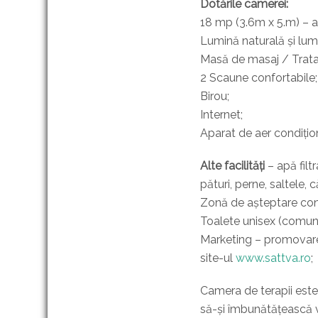
Dotările camerei:
18 mp (3.6m x 5.m) – 
Lumină naturală și lumi
Masă de masaj / Trata
2 Scaune confortabile;
Birou;
Internet;
Aparat de aer condițio
Alte facilități
– apă filt
pături, perne, saltele, 
Zonă de așteptare conf
Toalete unisex (comune 
Marketing – promovare at
site-ul
www.sattva.ro
;
Camera de terapii este
să-și îmbunătățească vi