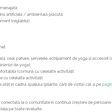
amenajată;
nă artificială / ambientală plăcută;
ment (reglabilă);
nat;
rată, ceai, pahare, șervețele, echipament de yoga și accesorii 
cărămizi de yoga);
ortabilă (comună cu celelalte activități);
cu celelalte activități);
ât in cadrul spațiului (pliante, cărți de vizită) cât și pe
pagi
 conectată la o comunitate în continuă creștere de persoane 
ața pe toate nivelurile.