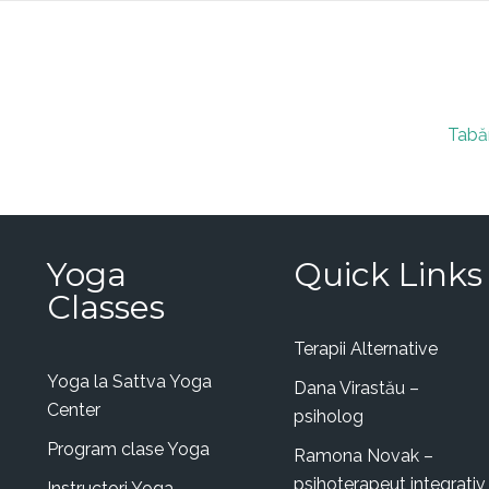
Tabăr
Yoga
Quick Links
Classes
Terapii Alternative
Yoga la Sattva Yoga
Dana Virastău –
Center
psiholog
Program clase Yoga
Ramona Novak –
psihoterapeut integrativ
Instructori Yoga