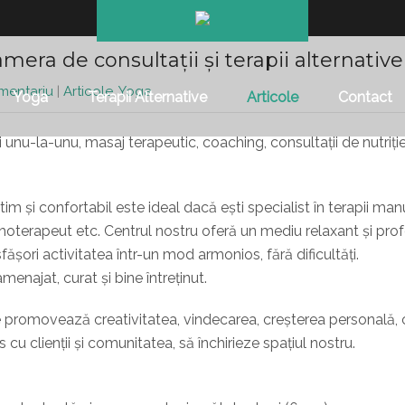
amera de consultații și terapii alternative
mentariu
|
Articole
,
Yoga
Yoga
Terapii Alternative
Articole
Contact
unu-la-unu, masaj terapeutic, coaching, consultații de nutriție 
ntim și confortabil este ideal dacă ești specialist în terapii man
oterapeut etc. Centrul nostru oferă un mediu relaxant și profe
fășori activitatea într-un mod armonios, fără dificultăți.
menajat, curat și bine întreținut.
re promovează creativitatea, vindecarea, creșterea personală, 
cu clienții și comunitatea, să închirieze spațiul nostru.