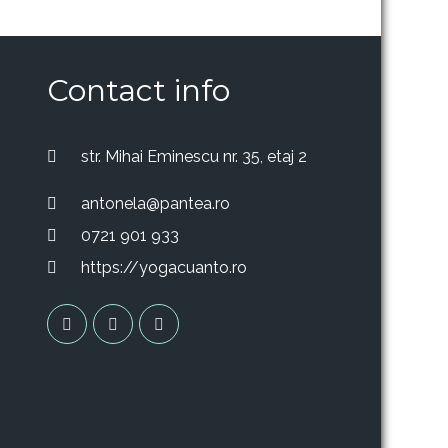
Contact info
str. Mihai Eminescu nr. 35, etaj 2
antonela@pantea.ro
0721 901 933
https://yogacuanto.ro