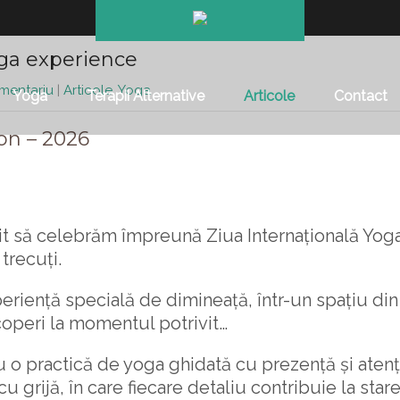
ga experience
mentariu
|
Articole
,
Yoga
Yoga
Terapii Alternative
Articole
Contact
on – 2026
nvit să celebrăm împreună Ziua Internațională Yog
 trecuți.
riență specială de dimineață, într-un spațiu din
coperi la momentul potrivit…
 o practică de yoga ghidată cu prezență și atenți
u grijă, în care fiecare detaliu contribuie la star