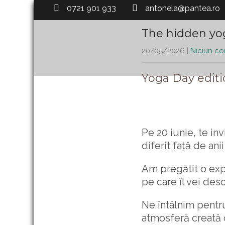
0721 901 933
antonela@pantea.ro
The hidden yo
20/05/2026
|
Niciun co
Yoga Day editi
Pe 20 iunie, te i
diferit față de anii
Am pregătit o expe
pe care îl vei des
Ne întâlnim pentru
atmosferă creată c