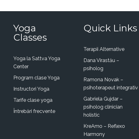
Yoga
Quick Links
Classes
Terapii Alternative
Yoga la Sattva Yoga
Dana Virastău –
Center
psiholog
Program clase Yoga
Ramona Novak –
psihoterapeut integrativ
Instructori Yoga
Gabriela Gujdar –
Tarife clase yoga
psiholog clinician
Întrebări frecvente
holistic
KreAmo – Reflexo
Harmony