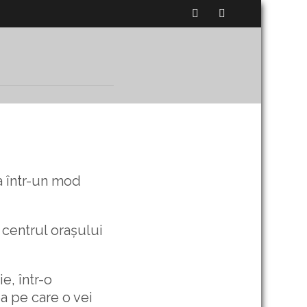
a într-un mod
 centrul orașului
e, într-o
ea pe care o vei