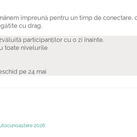
ămânem împreună pentru un timp de conectare, 
gătite cu drag.
zvăluită participanților cu o zi înainte.
tru toate nivelurile
deschid pe 24 mai
autocunoaștere 2026