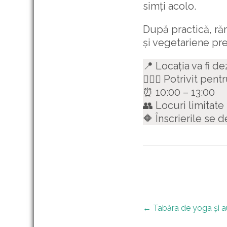
simți acolo.
După practică, r
și vegetariene pre
📍 Locația va fi de
🧘🏻‍♀️ Potrivit pen
⏰ 10:00 – 13:00
👥 Locuri limitate
🔶 Înscrierile se 
Post
←
Tabăra de yoga și 
navigation