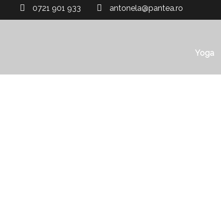
0721 901 933
antonela@pantea.ro
Yoga