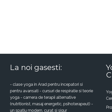
La noi gasesti:
Y
C
- clase yoga in Arad pentru incepatori si
pentru avansati - cursuri de respiratie si teorie
Yo
yoga - camera de terapii alternative
Ce
(nutritionist, masaj energetic, psihoterapeut) -
Pr
un spatiu modern, curat si sigur