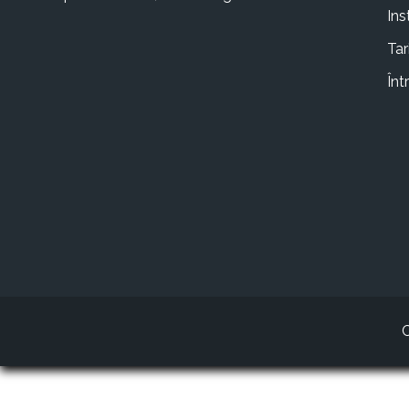
Ins
Tar
Înt
C