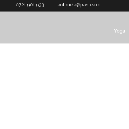
0721 901 933
antonela@pantea.ro
Yoga